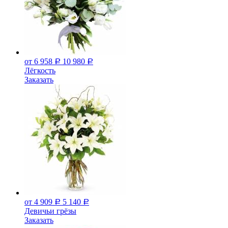
от 6 958
10 980
Р
Р
Лёгкость
Заказать
от 4 909
5 140
Р
Р
Девичьи грёзы
Заказать