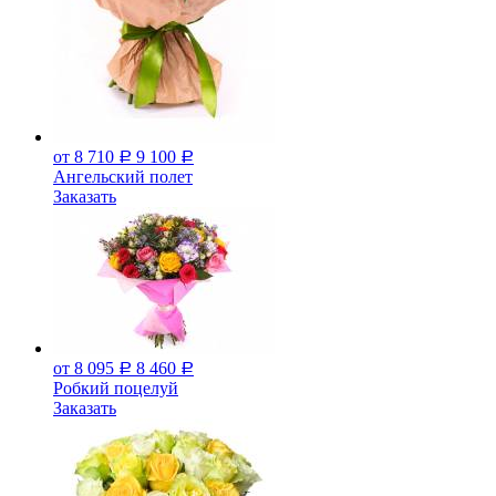
от 8 710
9 100
Р
Р
Ангельский полет
Заказать
от 8 095
8 460
Р
Р
Робкий поцелуй
Заказать