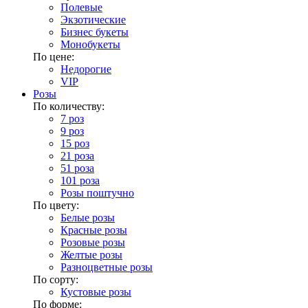
Полевые
Экзотические
Бизнес букеты
Монобукеты
По цене:
Недорогие
VIP
Розы
По количеству:
7 роз
9 роз
15 роз
21 роза
51 роза
101 роза
Розы поштучно
По цвету:
Белые розы
Красные розы
Розовые розы
Желтые розы
Разноцветные розы
По сорту:
Кустовые розы
По форме: