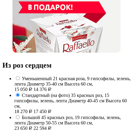
Из роз сердцем
Уменьшенный
21 красная роза, 9 гипсофилы, зелень,
лента
Диаметр 35-40 см Высота 60 см,
15 050
14 376
Р
Р
Стандартный (на фото)
35 красных роз, 15
гипсофилы, зелень, лента
Диаметр 40-45 см Высота 60
см,
18 270
17 450
Р
Р
Большой
45 красных роз, 19 гипсофилы, зелень,
лента
Диаметр 50-55 см Высота 60 см,
23 650
22 594
Р
Р