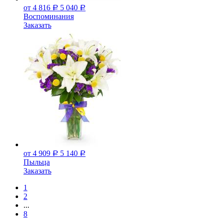
от 4 816
5 040
Р
Р
Воспоминания
Заказать
от 4 909
5 140
Р
Р
Пыльца
Заказать
1
2
...
8