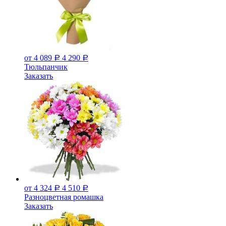
от 4 089
4 290
Р
Р
Тюльпанчик
Заказать
от 4 324
4 510
Р
Р
Разноцветная ромашка
Заказать