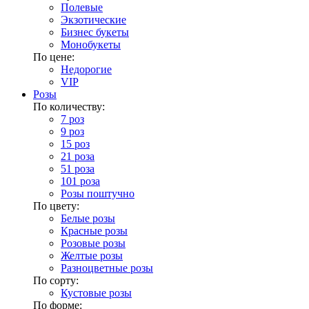
Полевые
Экзотические
Бизнес букеты
Монобукеты
По цене:
Недорогие
VIP
Розы
По количеству:
7 роз
9 роз
15 роз
21 роза
51 роза
101 роза
Розы поштучно
По цвету:
Белые розы
Красные розы
Розовые розы
Желтые розы
Разноцветные розы
По сорту:
Кустовые розы
По форме: