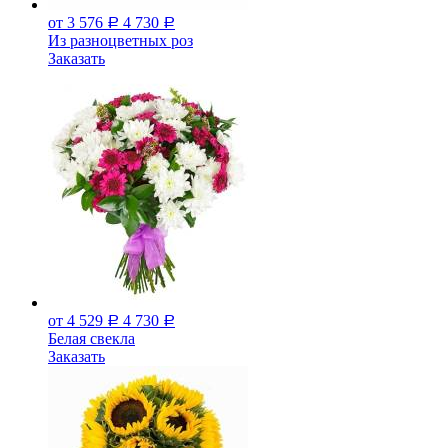
от 3 576
4 730
Р
Р
Из разноцветных роз
Заказать
от 4 529
4 730
Р
Р
Белая свекла
Заказать