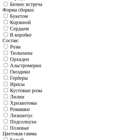
Бизнес встреча
Форма сборки:
Букетом
Корзиной
Сердцем
В коробке
Состав:
Розы
Тюльпаны
Орхидеи
Альстромерии
Гвоздики
Герберы
Ирисы
Кустовые розы
Лилии
Хризантемы
Ромашки
Лизиантус
Подсолнухи
Полевые
Цветовая гамма
Белый