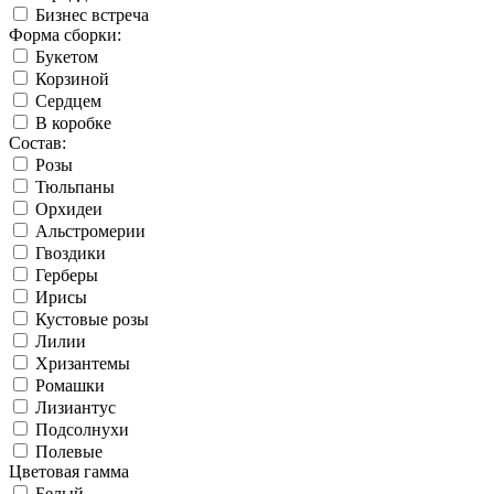
Бизнес встреча
Форма сборки:
Букетом
Корзиной
Сердцем
В коробке
Состав:
Розы
Тюльпаны
Орхидеи
Альстромерии
Гвоздики
Герберы
Ирисы
Кустовые розы
Лилии
Хризантемы
Ромашки
Лизиантус
Подсолнухи
Полевые
Цветовая гамма
Белый