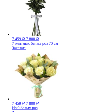
7 459
7 800
Р
Р
7 элитных белых роз 70 см
Заказать
7 459
7 800
Р
Р
Из 9 белых роз