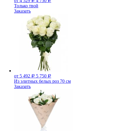
от 4 529
4 730
Р
Р
Только твой
Заказать
от 5 492
5 750
Р
Р
Из элитных белых роз 70 см
Заказать