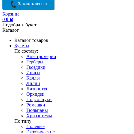
Заказать звонок
Корзина
0
0
Р
Подобрать букет
Каталог
Каталог товаров
Букеты
По составу:
Альстромерии
Герберы
Гвоздики
Ирисы
Каллы
Лилии
Лизиантус
Орхидеи
Подсолнухи
Ромашки
Тюльпаны
Хризантемы
По типу:
Полевые
Экзотические