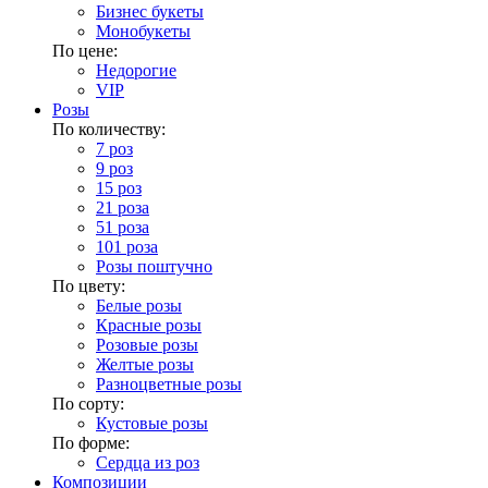
Бизнес букеты
Монобукеты
По цене:
Недорогие
VIP
Розы
По количеству:
7 роз
9 роз
15 роз
21 роза
51 роза
101 роза
Розы поштучно
По цвету:
Белые розы
Красные розы
Розовые розы
Желтые розы
Разноцветные розы
По сорту:
Кустовые розы
По форме:
Сердца из роз
Композиции