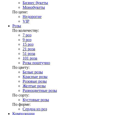
Бизнес букеты
Монобукеты
По цене:
Недорогие
VIP
Розы
По количеству:
7 роз
9 роз
15 роз
21 роза
51 роза
101 роза
Розы поштучно
По цвету:
Белые розы
Красные розы
Розовые розы
Желтые розы
Разноцветные розы
По сорту:
Кустовые розы
По форме:
Сердца из роз
Композиции