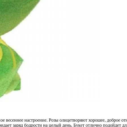
ное весеннее настроение. Розы олицетворяют хорошее, доброе о
идает заряд бодрости на целый день. Букет отлично подойдет дл