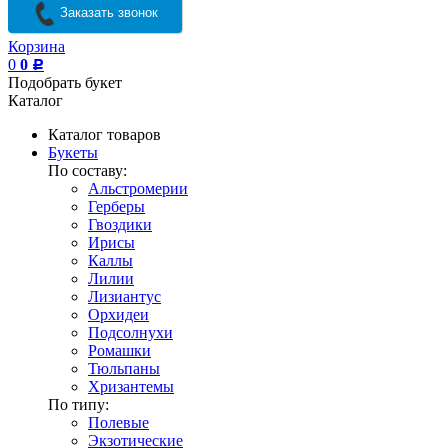
Заказать звонок
Корзина
0
0
Р
Подобрать букет
Каталог
Каталог товаров
Букеты
По составу:
Альстромерии
Герберы
Гвоздики
Ирисы
Каллы
Лилии
Лизиантус
Орхидеи
Подсолнухи
Ромашки
Тюльпаны
Хризантемы
По типу:
Полевые
Экзотические