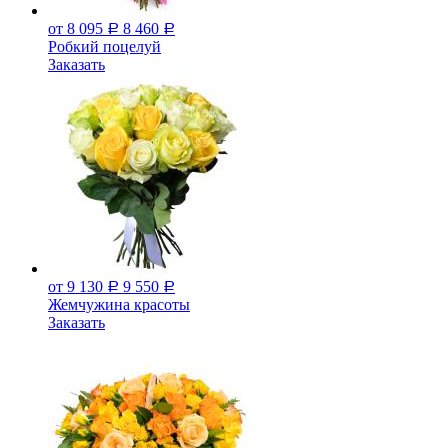
от 8 095
8 460
Р
Р
Робкий поцелуй
Заказать
от 9 130
9 550
Р
Р
Жемчужина красоты
Заказать