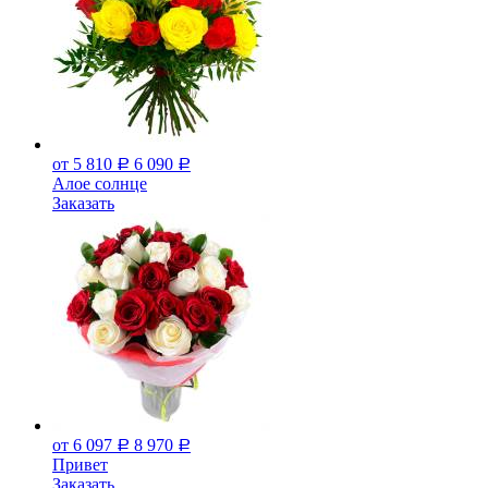
от 5 810
6 090
Р
Р
Алое солнце
Заказать
от 6 097
8 970
Р
Р
Привет
Заказать