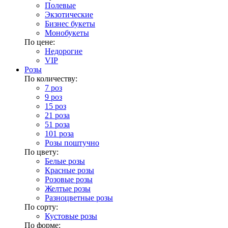
Полевые
Экзотические
Бизнес букеты
Монобукеты
По цене:
Недорогие
VIP
Розы
По количеству:
7 роз
9 роз
15 роз
21 роза
51 роза
101 роза
Розы поштучно
По цвету:
Белые розы
Красные розы
Розовые розы
Желтые розы
Разноцветные розы
По сорту:
Кустовые розы
По форме: