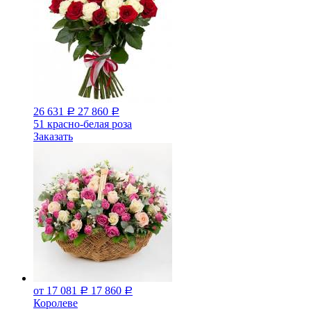
26 631
27 860
Р
Р
51 красно-белая роза
Заказать
от 17 081
17 860
Р
Р
Королеве